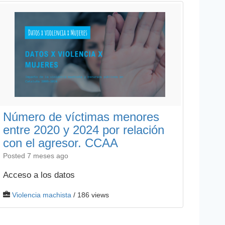
Número de víctimas menores
entre 2020 y 2024 por relación
con el agresor. CCAA
Posted 7 meses ago
Acceso a los datos
Violencia machista
/ 186 views