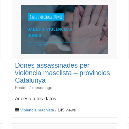
Dones assassinades per
violència masclista – provincies
Catalunya
Posted 7 meses ago
Acceso a los datos
Violencia machista
/ 145 views