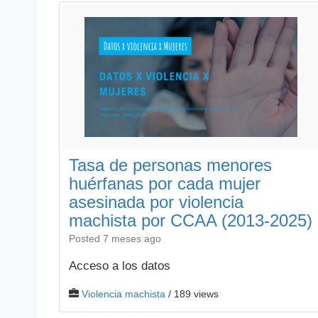
Tasa de personas menores
huérfanas por cada mujer
asesinada por violencia
machista por CCAA (2013-2025)
Posted 7 meses ago
Acceso a los datos
Violencia machista
/ 189 views