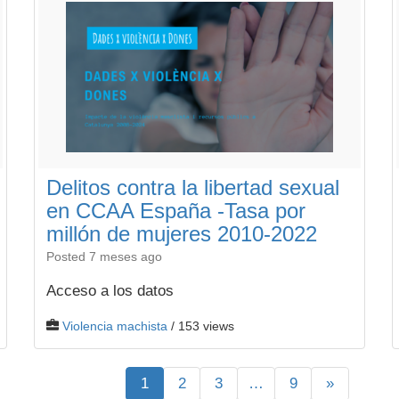
Delitos contra la libertad sexual
en CCAA España -Tasa por
millón de mujeres 2010-2022
Posted 7 meses ago
Acceso a los datos
Violencia machista
/ 153 views
1
2
3
…
9
»