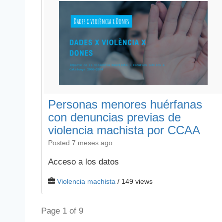
Personas menores huérfanas
con denuncias previas de
violencia machista por CCAA
Posted 7 meses ago
Acceso a los datos
Violencia machista
/ 149 views
Page 1 of 9