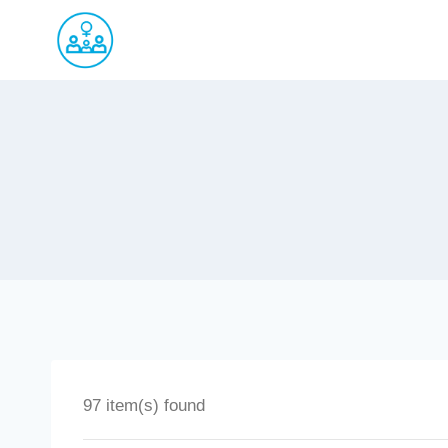
Saltar
al
contenido
97 item(s) found