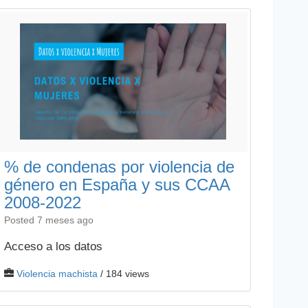
% de condenas por violencia de
género en España y sus CCAA
2008-2022
Posted 7 meses ago
Acceso a los datos
Violencia machista
/ 184 views