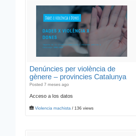
Denúncies per violència de
gènere – provincies Catalunya
Posted 7 meses ago
Acceso a los datos
Violencia machista
/ 136 views