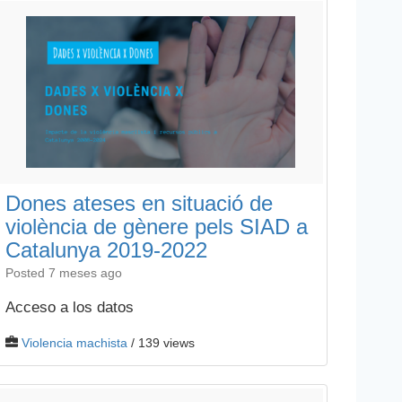
Dones ateses en situació de
violència de gènere pels SIAD a
Catalunya 2019-2022
Posted 7 meses ago
Acceso a los datos
Violencia machista
/ 139 views