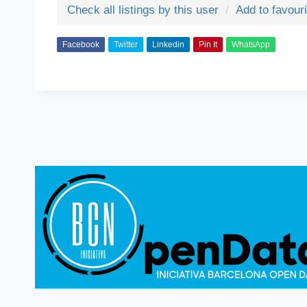
Check all listings by this user
Add to favour
Facebook
Twitter
Linkedin
Pin It
WhatsApp