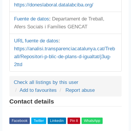
https://doneslaboral.datalabciba.org/
Fuente de datos
:
Departament de Treball,
Afers Socials i Famílies GENCAT
URL fuente de datos
:
https://analisi.transparenciacatalunya.cat/Treb
all/Repositori-p-blic-de-plans-d-igualtat/j3ug-
2ttd
Check all listings by this user
Add to favourites
Report abuse
Contact details
Facebook
Twitter
Linkedin
Pin It
WhatsApp