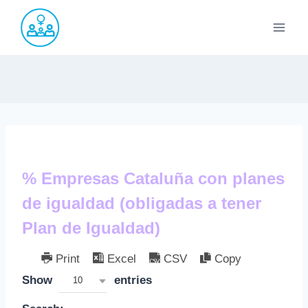
Saltar
al
contenido
% Empresas Cataluña con planes
de igualdad (obligadas a tener
Plan de Igualdad)
Print
Excel
CSV
Copy
Show
entries
10