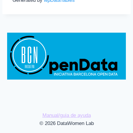
Generated by
wpDataTables
Manual/guia de ayuda
© 2026 DataWomen Lab