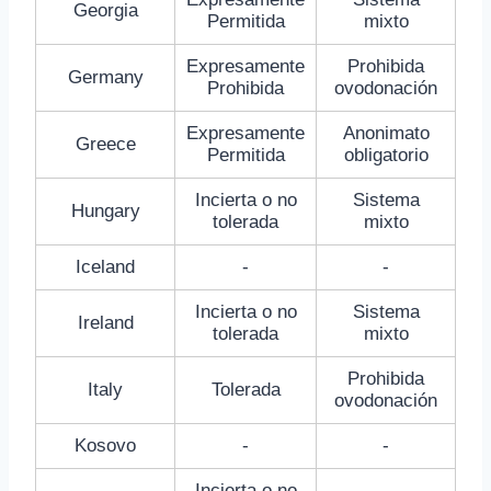
Georgia
Permitida
mixto
Expresamente
Prohibida
Germany
Prohibida
ovodonación
Expresamente
Anonimato
Greece
Permitida
obligatorio
Incierta o no
Sistema
Hungary
tolerada
mixto
Iceland
-
-
Incierta o no
Sistema
Ireland
tolerada
mixto
Prohibida
Italy
Tolerada
ovodonación
Kosovo
-
-
Incierta o no