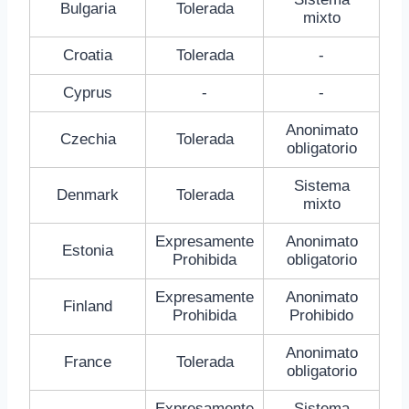
Bulgaria
Tolerada
mixto
Croatia
Tolerada
-
Cyprus
-
-
Anonimato
Czechia
Tolerada
obligatorio
Sistema
Denmark
Tolerada
mixto
Expresamente
Anonimato
Estonia
Prohibida
obligatorio
Expresamente
Anonimato
Finland
Prohibida
Prohibido
Anonimato
France
Tolerada
obligatorio
Expresamente
Sistema