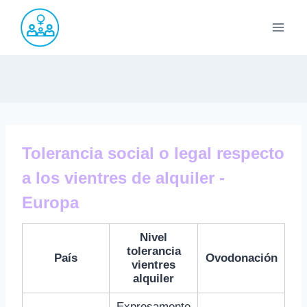
Saltar
al
contenido
Tolerancia social o legal respecto
a los vientres de alquiler -
Europa
Nivel
tolerancia
País
Ovodonación
vientres
alquiler
Expresamente