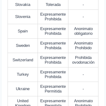
Slovakia
Tolerada
-
Expresamente
Slovenia
-
Prohibida
Expresamente
Anonimato
Spain
Prohibida
obligatorio
Expresamente
Anonimato
Sweden
Prohibida
Prohibido
Expresamente
Prohibida
Switzerland
Prohibida
ovodonación
Expresamente
Turkey
-
Prohibida
Expresamente
Ukraine
-
Permitida
United
Expresamente
Anonimato
Kingdom
Permitida
Prohibido