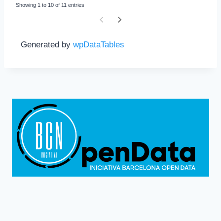
Showing 1 to 10 of 11 entries
Generated by
wpDataTables