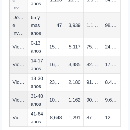
anos
investigados
Detenciones
65 y
e
mas
47
3,939
1.18%
98.82%
investigados
anos
0-13
Victimizaciones
15,685
5,117
75.40%
24.60%
anos
14-17
Victimizaciones
16,605
3,485
82.65%
17.35%
anos
18-30
Victimizaciones
23,761
2,180
91.60%
8.40%
anos
31-40
Victimizaciones
10,889
1,162
90.36%
9.64%
anos
41-64
Victimizaciones
8,648
1,291
87.01%
12.99%
anos