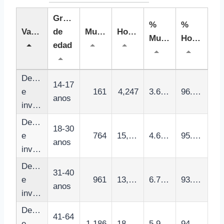
Grupo
%
%
Variable
de
Mujeres
Hombres
Mujeres
Hombres
edad
Detenciones
14-17
e
161
4,247
3.65%
96.35%
anos
investigados
Detenciones
18-30
e
764
15,776
4.62%
95.38%
anos
investigados
Detenciones
31-40
e
961
13,361
6.71%
93.29%
anos
investigados
Detenciones
41-64
e
1,186
18,869
5.91%
94.09%