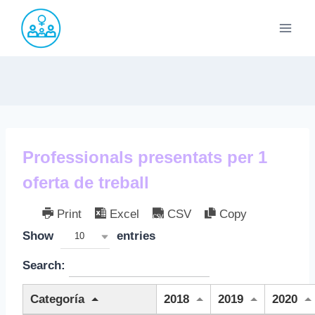
Saltar
al
contenido
Professionals presentats per 1
oferta de treball
Print
Excel
CSV
Copy
Show
entries
10
Search:
Categoría
2018
2019
2020