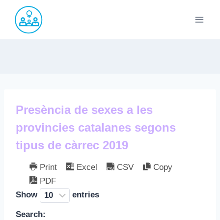
Saltar
al
contenido
Presència de sexes a les
provincies catalanes segons
tipus de càrrec 2019
Print
Excel
CSV
Copy
PDF
Show
entries
Search: