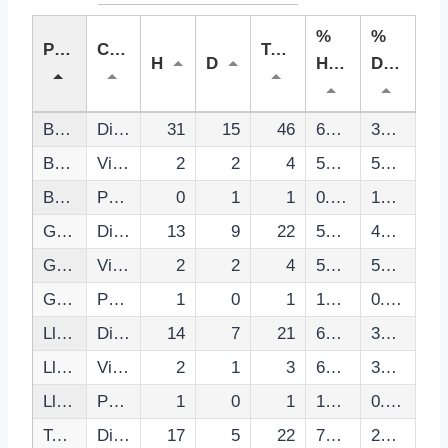
%
%
Provincia
Carrec
Total
H
D
Homes
Dones
Barcelona
Diputat/da
31
15
46
67.39%
32.61%
Barcelona
Vicepresidencia
2
2
4
50.00%
50.00%
Barcelona
Presidencia
0
1
1
0.00%
100.00%
Girona
Diputat/da
13
9
22
59.09%
40.91%
Girona
Vicepresidencia
2
2
4
50.00%
50.00%
Girona
Presidencia
1
0
1
100.00%
0.00%
Lleida
Diputat/da
14
7
21
66.67%
33.33%
Lleida
Vicepresidencia
2
1
3
66.67%
33.33%
Lleida
Presidencia
1
0
1
100.00%
0.00%
Tarragona
Diputat/da
17
5
22
77.27%
22.73%