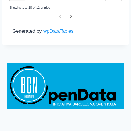
Showing 1 to 10 of 12 entries
Generated by
wpDataTables