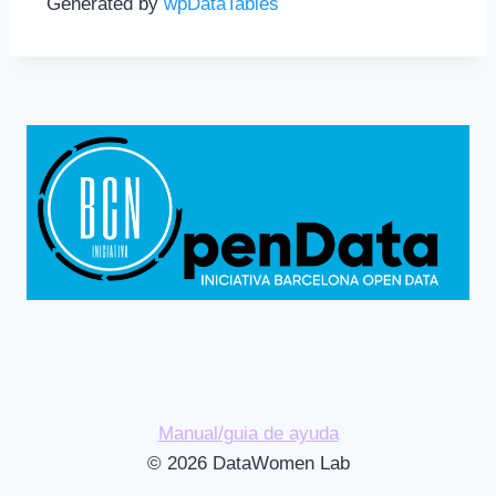
Generated by
wpDataTables
Manual/guia de ayuda
© 2026 DataWomen Lab