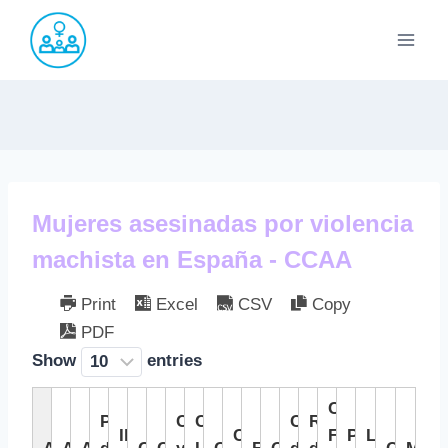
Saltar
al
contenido
Mujeres asesinadas por violencia
machista en España - CCAA
Print
Excel
CSV
Copy
PDF
Show
entries
Comunidad
Principado
Castilla
Castilla-
Comunidad
Región
Illes
Comunitat
Foral
País
La