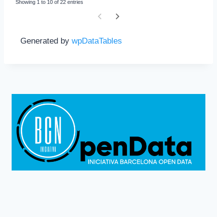
Showing 1 to 10 of 22 entries
Generated by
wpDataTables