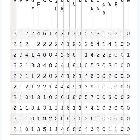
Año
Andalucía
Aragón
de
Canarias
Cantabria
y
La
Cataluña
Extremadura
Galicia
de
de
Ceuta
Melil
Balears
Valenciana
de
Vasco
Rioja
Asturias
León
Mancha
Madrid
Murcia
Navarra
2,003
13
2
2
4
6
1
4
2
12
7
1
5
5
3
1
0
2
1
0
2,004
19
2
2
2
2
2
4
11
9
2
2
5
4
1
4
1
0
0
2,005
9
4
1
4
6
0
4
2
8
6
1
4
2
2
3
0
0
1
2,006
21
1
3
3
4
0
3
4
10
8
1
0
5
3
0
3
0
0
0
2,012
7
1
1
2
2
0
2
4
13
6
1
4
6
0
0
2
0
0
0
2,013
11
2
1
2
2
1
4
4
4
9
1
3
9
0
0
1
0
0
0
2,014
11
0
1
3
1
0
3
0
13
8
0
5
7
0
0
3
0
0
2
2,015
14
1
3
1
3
1
2
1
6
11
1
7
4
1
0
3
0
0
0
2,019
15
1
0
1
9
2
3
0
8
7
0
3
6
1
0
0
0
0
0
2,020
10
0
1
3
5
1
1
4
8
8
0
4
3
2
0
1
1
0
0