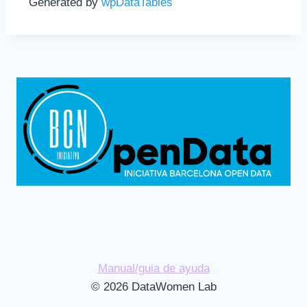
Generated by
wpDataTables
Manual/guia de ayuda
© 2026 DataWomen Lab