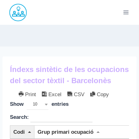
Saltar
al
contenido
Índexs sintètic de les ocupacions
del sector tèxtil - Barcelonès
Print
Excel
CSV
Copy
Show
entries
10
Search:
Codi
Grup primari ocupació