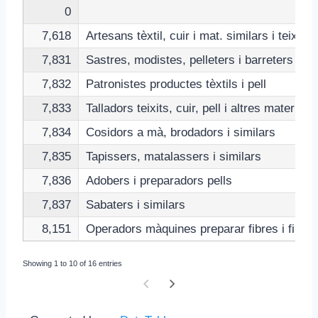
0
7,618
Artesans tèxtil, cuir i mat. similars i teixido
7,831
Sastres, modistes, pelleters i barreters
7,832
Patronistes productes tèxtils i pell
7,833
Talladors teixits, cuir, pell i altres materials
7,834
Cosidors a mà, brodadors i similars
7,835
Tapissers, matalassers i similars
7,836
Adobers i preparadors pells
7,837
Sabaters i similars
8,151
Operadors màquines preparar fibres i filar
Showing 1 to 10 of 16 entries