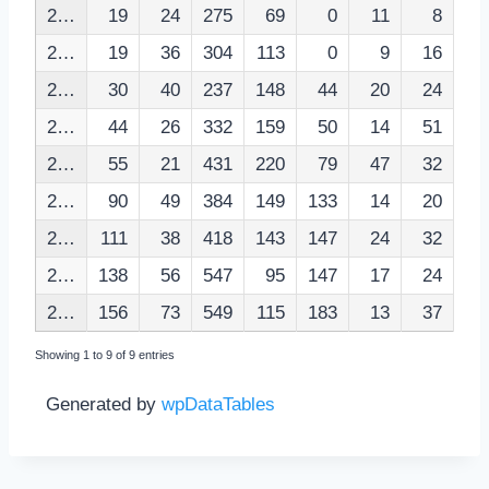
2,011
19
24
275
69
0
11
8
2,012
19
36
304
113
0
9
16
2,013
30
40
237
148
44
20
24
2,014
44
26
332
159
50
14
51
2,015
55
21
431
220
79
47
32
2,016
90
49
384
149
133
14
20
2,017
111
38
418
143
147
24
32
2,018
138
56
547
95
147
17
24
2,019
156
73
549
115
183
13
37
Showing 1 to 9 of 9 entries
Generated by
wpDataTables