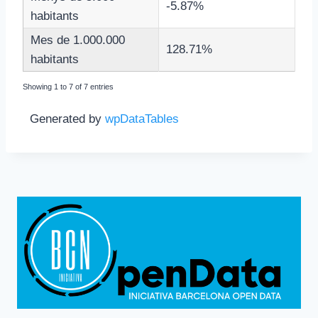
-5.87%
habitants
Mes de 1.000.000
128.71%
habitants
Showing 1 to 7 of 7 entries
Generated by
wpDataTables