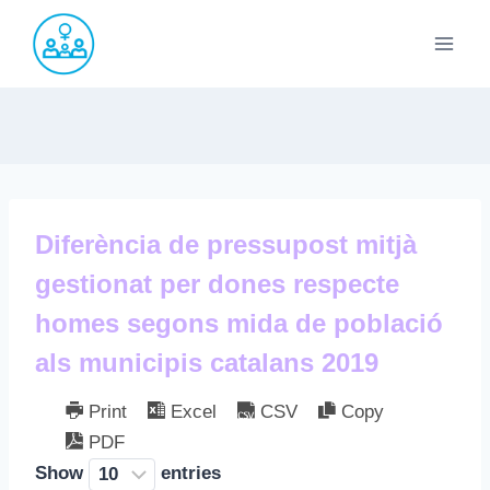
Saltar
al
contenido
Diferència de pressupost mitjà
gestionat per dones respecte
homes segons mida de població
als municipis catalans 2019
Print
Excel
CSV
Copy
PDF
Show
entries