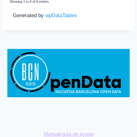
Showing 1 to 8 of 8 entries
Generated by
wpDataTables
Manual/guia de ayuda