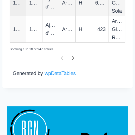
17009
1700970005
Arbucies
H
6,515
Garriga
d'Arbucies
Sola
Artur
Ajuntament
17010
1701010007
Argelaguer
H
423
Ginesta
d'Argelaguer
Rambla
Showing 1 to 10 of 947 entries
Generated by
wpDataTables