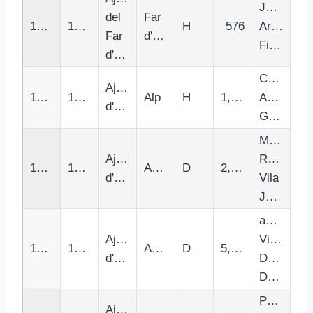
Jaume
del
Far
17005
1700590004
H
576
Arnall
Far
d'Emporda
Figueras
d'Emporda
Carles
Ajuntament
17006
1700620002
Alp
H
1,559
Adsera
d'Alp
Guillen
Maria
Ajuntament
Rosa
17007
1700780001
Amer
D
2,256
d'Amer
Vila
Juanhuix
astrid
Ajuntament
Victoria
17008
1700840003
Angles
D
5,519
d'Angles
Desset
Desset
Pere
Ajuntament