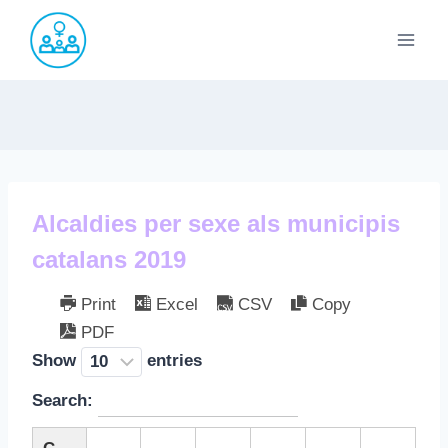
Saltar
al
contenido
Alcaldies per sexe als municipis
catalans 2019
Print
Excel
CSV
Copy
PDF
Show
entries
Search: