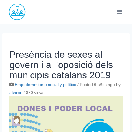
Saltar
al
contenido
Presència de sexes al
govern i a l’oposició dels
municipis catalans 2019
Empoderamiento social y político
/
Posted 6 años ago
by
akaren
/ 870 views