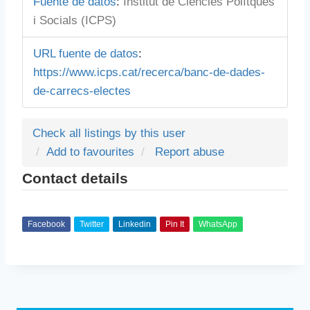
Fuente de datos
:
Institut de Ciències Polítques
i Socials (ICPS)
URL fuente de datos
:
https://www.icps.cat/recerca/banc-de-dades-
de-carrecs-electes
Check all listings by this user
Add to favourites
Report abuse
Contact details
Facebook
Twitter
Linkedin
Pin It
WhatsApp